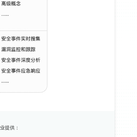
企业提供：