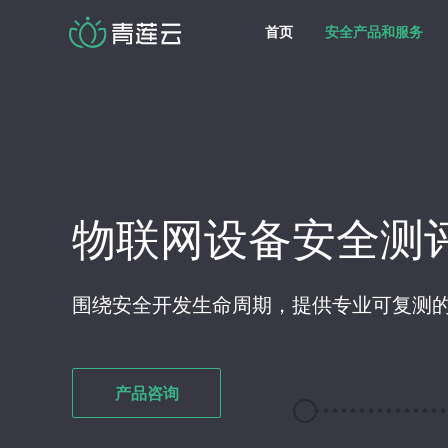
首页
安全产品和服务
物联网设备安全测
围绕安全开发生命周期，提供专业可复测
产品咨询