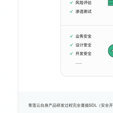
青莲云自身产品研发过程完全遵循SDL（安全