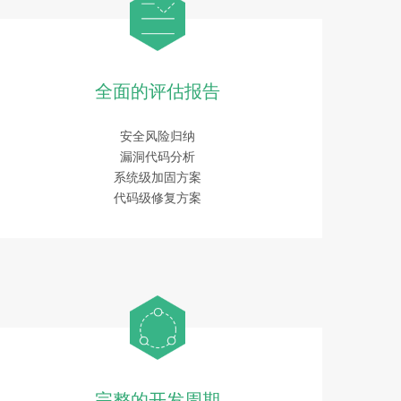
全面的评估报告
安全风险归纳
漏洞代码分析
系统级加固方案
代码级修复方案
完整的开发周期